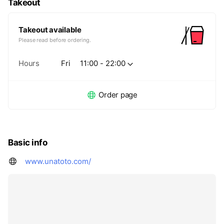
Takeout
Takeout available
Please read before ordering.
Hours
Fri
11:00 - 22:00
Order page
Basic info
www.unatoto.com/