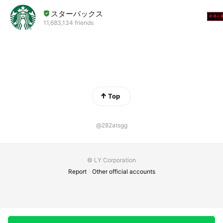
スターバックス
11,683,134 friends
Top
@282atsgg
© LY Corporation
Report
Other official accounts