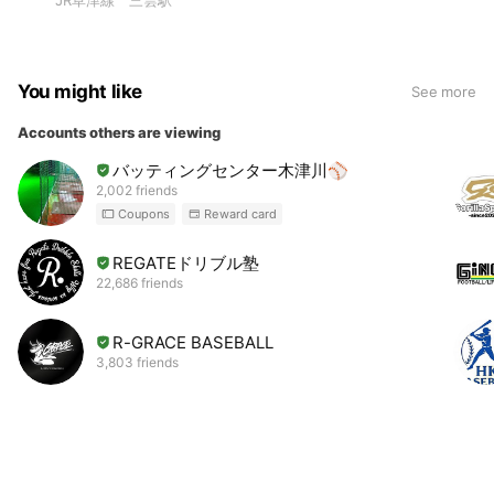
You might like
See more
Accounts others are viewing
バッティングセンター木津川⚾️
2,002 friends
Coupons
Reward card
REGATEドリブル塾
22,686 friends
R-GRACE BASEBALL
3,803 friends