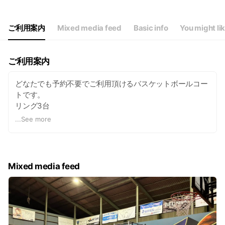
ご利用案内
Mixed media feed
Basic info
You might li
ご利用案内
どなたでも予約不要でご利用頂けるバスケットボールコー
トです。
リング3台
ミニバスリング1台
...
See more
高さ調整可能2台
3x3の公式サイズのスポーツコートです。
ご利用料金
１時間より以後30分単位でご利用いただけます。
Mixed media feed
一般 600円
会員 500円
回数券 4000円（10枚）
貸切も可能です