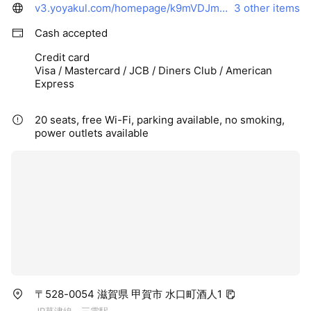
v3.yoyakul.com/homepage/k9mVDJmycu66/1
3 other items
Cash accepted
Credit card
Visa / Mastercard / JCB / Diners Club / American
Express
20 seats, free Wi-Fi, parking available, no smoking,
power outlets available
〒528-0054 滋賀県 甲賀市 水口町酒人1
JR草津線 三雲駅