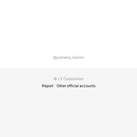
@yamaha_marine
© LY Corporation
Report
Other official accounts