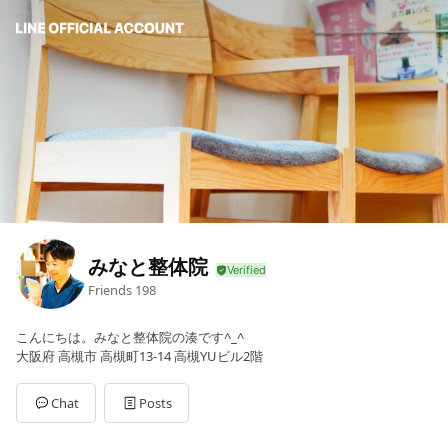
みなと整体院
Friends
198
こんにちは。みなと整体院の湊です^_^
大阪府 高槻市 高槻町13-14 高槻YUビル2階
Chat
Posts