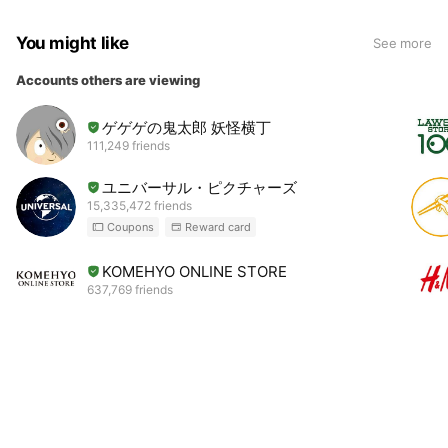
You might like
See more
Accounts others are viewing
ゲゲゲの鬼太郎 妖怪横丁
111,249 friends
ユニバーサル・ピクチャーズ
15,335,472 friends
Coupons
Reward card
KOMEHYO ONLINE STORE
637,769 friends