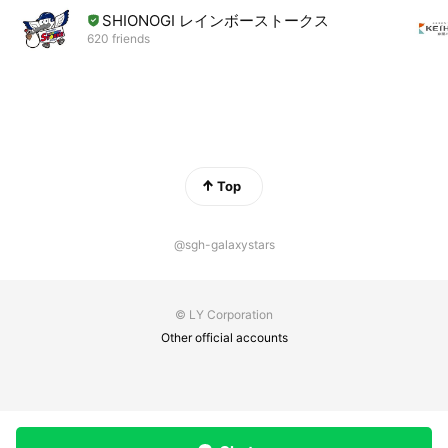
SHIONOGI レインボーストークス
620 friends
Top
@sgh-galaxystars
© LY Corporation
Other official accounts