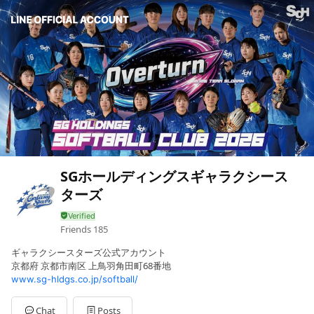
SGホールディングスギャラクシース
ターズ
Friends
185
ギャラクシースターズ公式アカウント
京都府 京都市南区 上鳥羽角田町68番地
www.sg-hldgs.co.jp/softball/
Chat
Posts