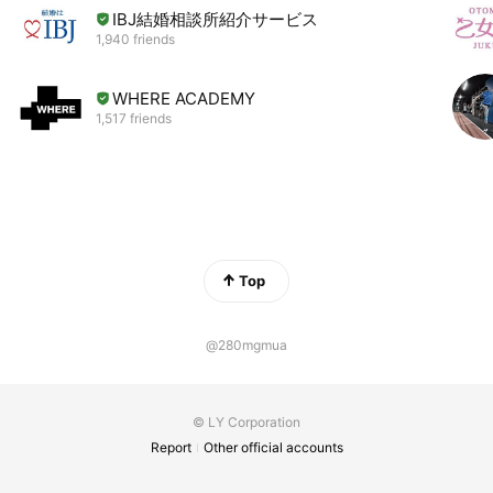
IBJ結婚相談所紹介サービス
1,940 friends
WHERE ACADEMY
1,517 friends
Top
@280mgmua
© LY Corporation
Report
Other official accounts