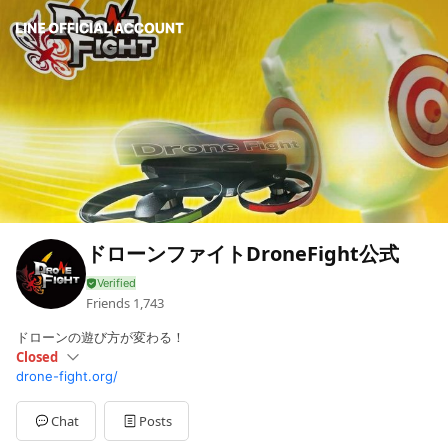
ドローンファイトDroneFight公式
Friends
1,743
ドローンの遊び方が変わる！
Closed
drone-fight.org/
Sun
Closed
Mon
10:00 - 17:00
Tue
10:00 - 17:00
Chat
Posts
Wed
10:00 - 17:00