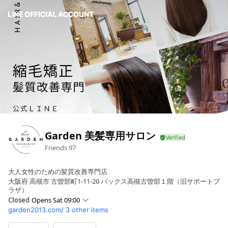
Garden 美髪専用サロン
Friends
97
大人女性のための髪質改善専門店
大阪府 高槻市 古曽部町1-11-20 バックス高槻古曽部１階（旧サポートプ
ラザ）
Closed
Opens Sat 09:00
garden2013.com/
3 other items
Sun
09:00 - 19:00
Mon
09:00 - 19:00