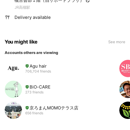
槻古曽部１階（旧サポートプラザ）
JR高槻駅
Delivery available
You might like
See more
Accounts others are viewing
Agu hair
706,704 friends
BiO-CARE
273 friends
京ろまんMOMOテラス店
656 friends