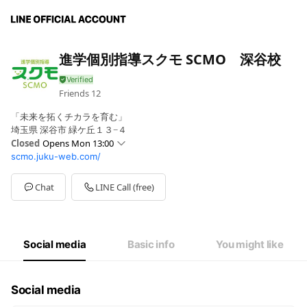
進学個別指導スクモ SCMO 深谷校
Friends
12
「未来を拓くチカラを育む」
埼玉県 深谷市 緑ケ丘１３−４
Closed
Opens Mon 13:00
scmo.juku-web.com/
Sun
Closed
Mon
13:00 - 21:00
Tue
00:00 - 00:00
Chat
LINE Call (free)
Wed
00:00 - 00:00
Thu
00:00 - 00:00
Fri
00:00 - 00:00
Sat
Closed
Social media
Basic info
You might like
Social media