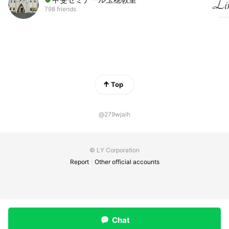
798 friends
Top
@279wjaih
© LY Corporation
Report
Other official accounts
Chat