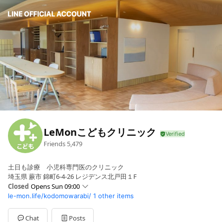
LeMonこどもクリニック
Friends
5,479
土日も診療 小児科専門医のクリニック
埼玉県 蕨市 錦町6-4-26 レジデンス北戸田１F
Closed
Opens Sun 09:00
le-mon.life/kodomowarabi/
1 other items
Sun
09:00 - 18:00
Mon
09:00 - 18:00
Tue
09:00 - 18:00
Chat
Posts