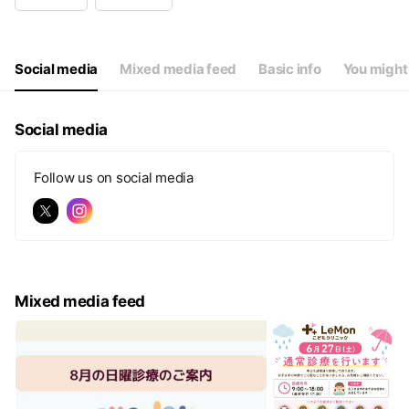
Wed
09:00 - 18:00
Thu
09:00 - 18:00
Fri
09:00 - 18:00
Sat
09:00 - 18:00
Social media
Mixed media feed
Basic info
You might 
第２、第４週目 日曜診療を実施中
Social media
Follow us on social media
Mixed media feed