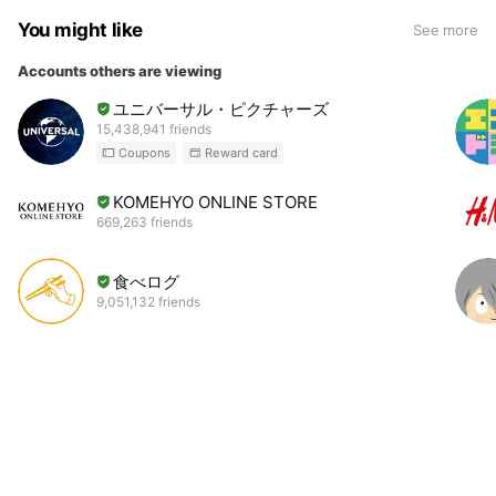
You might like
See more
Accounts others are viewing
ユニバーサル・ピクチャーズ
15,438,941 friends
Coupons
Reward card
KOMEHYO ONLINE STORE
669,263 friends
食べログ
9,051,132 friends