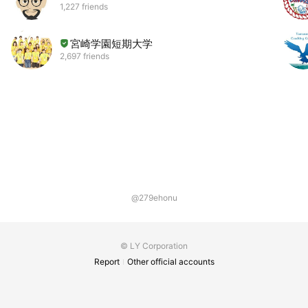
1,227 friends
宮崎学園短期大学
2,697 friends
@279ehonu
© LY Corporation
Report
Other official accounts