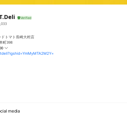
.Deli
,033
ンドトマト長崎大村店
本町398
00
stdeli?igshid=YmMyMTA2M2Y=
業日はインスタで随時お知らせします。
cial media