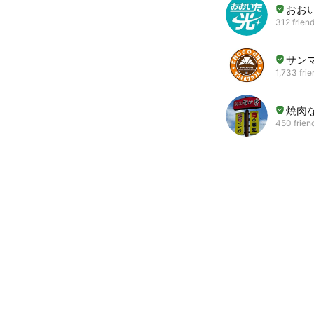
おお
312 frien
サン
1,733 fri
焼肉
450 frien