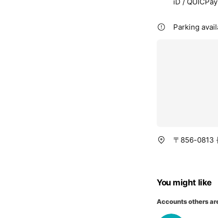
iD / QUICPay 
Parking avai
〒856-081
You might like
Accounts others ar