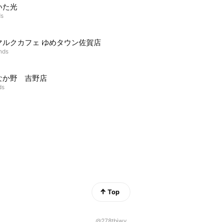
いた光
ds
マルクカフェ ゆめタウン佐賀店
ends
なか野 吉野店
ds
Top
@278tbiwy