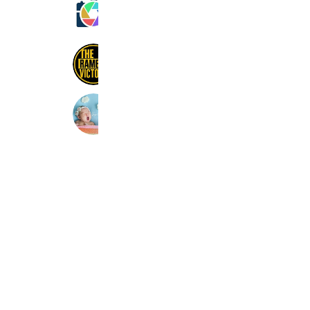
Petite Coffret
281 friends
Coupons
Reward card
ラーメン優勝
1,607 friends
FamilyPhotoBEO
474 friends