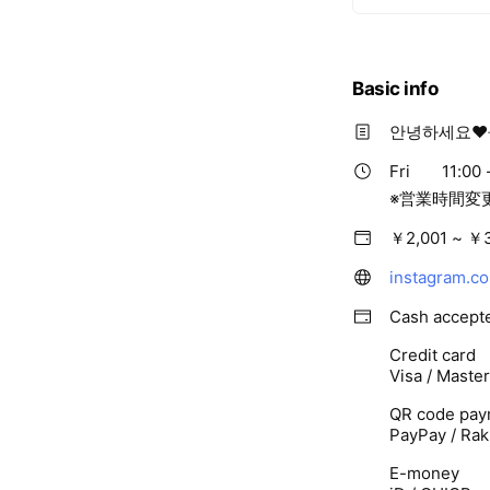
Basic info
안녕하세요❤
Fri
11:00 
※営業時間変
￥2,001 ~ ￥
instagram.c
Cash accept
Credit card
Visa / Maste
QR code pay
PayPay / Rak
E-money