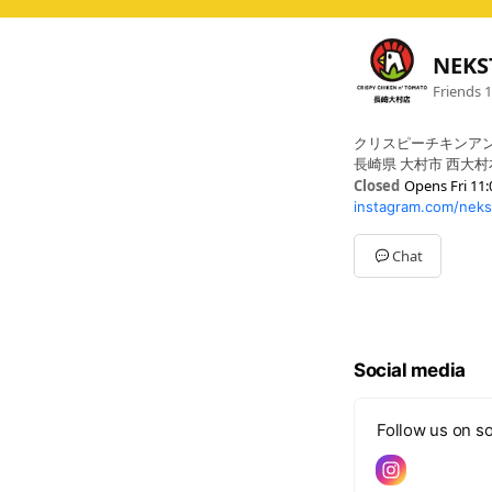
NEKST
Friends
1
クリスピーチキンア
長崎県 大村市 西大村
Closed
Opens Fri 11:
instagram.com/nek
Sun
11:00 - 20:30
Mon
11:00 - 20:30
Tue
11:00 - 20:30
Chat
Wed
11:00 - 20:30
Thu
11:00 - 20:30
Fri
11:00 - 20:30
Sat
11:00 - 20:30
※営業時間変更や休
Social media
Follow us on so