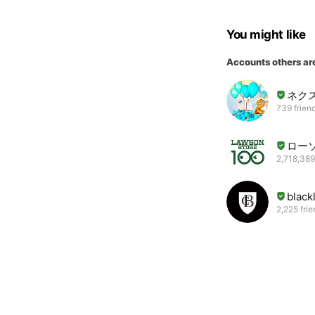
You might like
Accounts others ar
ネク
739 frien
ロー
2,718,389
bla
2,225 fri