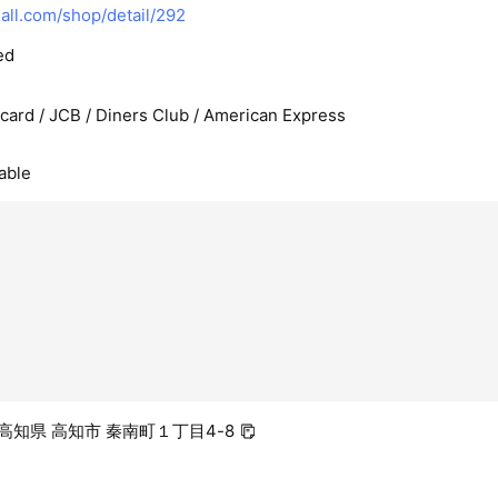
ll.com/shop/detail/292
ed
rcard / JCB / Diners Club / American Express
able
6 高知県 高知市 秦南町１丁目4-8