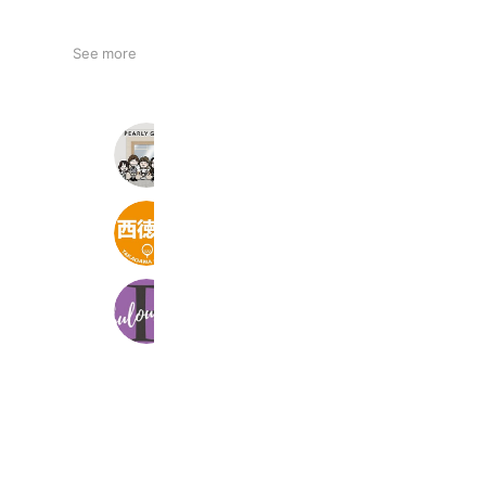
See more
PEARLYGATES岡山路面店
1,487 friends
タカガワ西徳島ゴルフ倶楽部
2,693 friends
Fabulous Nail
480 friends
Coupons
Reward card