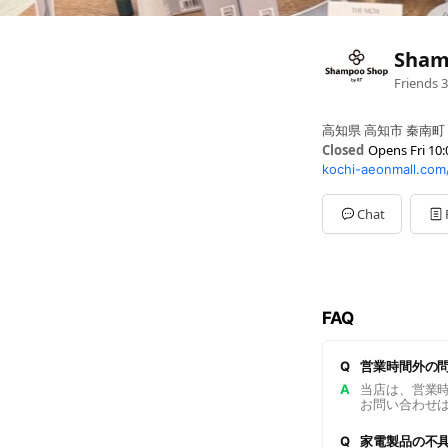
Sham
Friends
3
高知県 高知市 秦南町
Closed
Opens Fri 10:
kochi-aeonmall.com
Sun
10:00 - 21:00
Mon
10:00 - 21:00
Tue
10:00 - 21:00
Chat
Wed
10:00 - 21:00
Thu
10:00 - 21:00
Fri
10:00 - 21:00
Sat
10:00 - 21:00
FAQ
Q
営業時間外の
A
当店は、営業
お問い合わせは
Q
家電製品の不