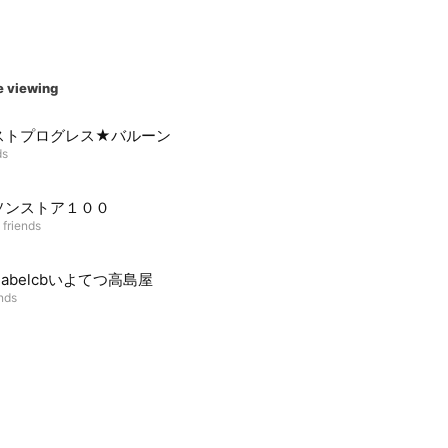
e viewing
ストプログレス★バルーン
ds
ソンストア１００
 friends
cklabelcbいよてつ高島屋
ends