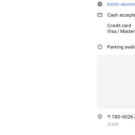
kochi-aeonma
Cash accept
Credit card
Visa / Maste
Parking avail
〒780-002
高知駅