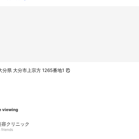
2 大分県 大分市上宗方 1265番地1
e viewing
美容クリニック
 friends