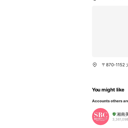
〒870-115
You might like
Accounts others ar
湘南
3,361,098