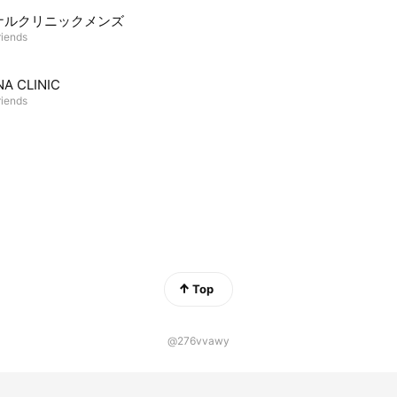
ナルクリニックメンズ
riends
NA CLINIC
riends
Top
@276vvawy