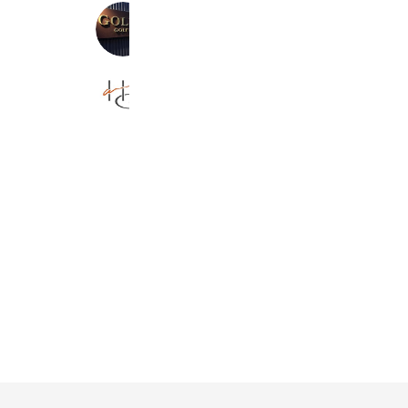
GOLFBAR GOLDES
2,820 friends
Coupons
Reward card
HAIR’S GATE／へアーズゲート
122,459 friends