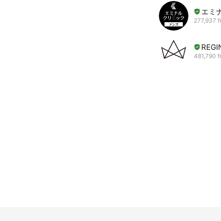
エミ
277,937 f
REGI
481,790 f