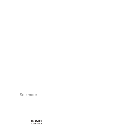
See more
KOMEHYO ONLINE STORE
660,534 friends