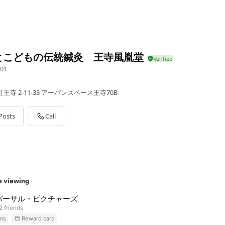
とこどもの伝統鍼灸 王寺風胤堂
01
寺 2-11-33 アーバンスペース王寺70B
Posts
Call
e viewing
バーサル・ピクチャーズ
2 friends
ns
Reward card