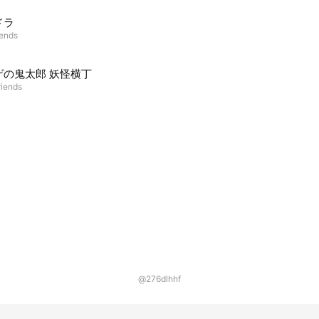
ドラ
iends
ゲの鬼太郎 妖怪横丁
riends
@276dlhhf