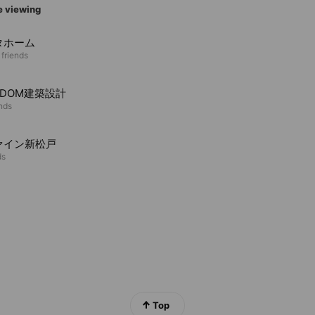
e viewing
タホーム
 friends
HDOM建築設計
ends
ァイン新松戸
ds
Top