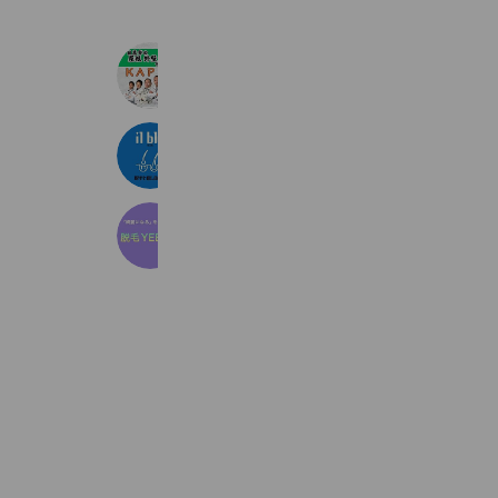
（株）KAPEN
2,342 friends
イルブル
193 friends
脱毛YEBISU
210 friends