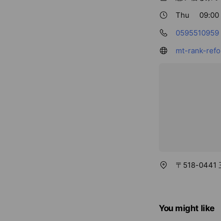
Thu
09:00 
0595510959
mt-rank-ref
〒518-044
You might like