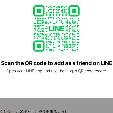
Scan the QR code to add as a friend on LINE
cial media
Open your LINE app and use the in-app QR code reader.
くり🏠～お客様と共に成長出来るように～