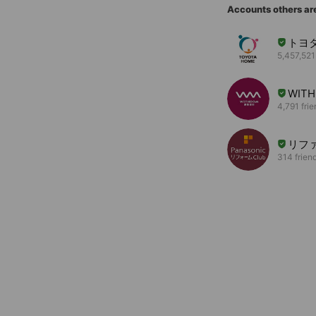
Accounts others ar
トヨ
5,457,521
WIT
4,791 fri
リフ
314 frien