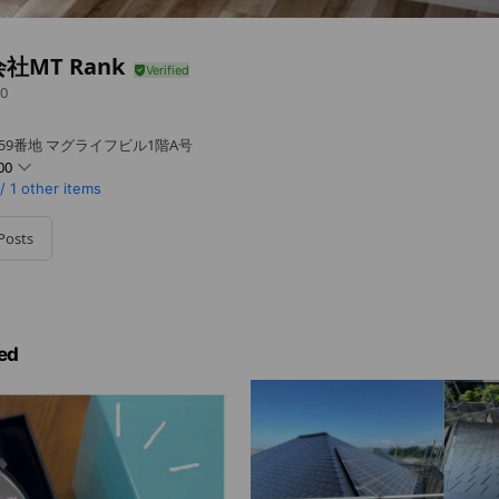
社MT Rank
0
859番地 マグライフビル1階A号
00
/
1 other items
Posts
ed