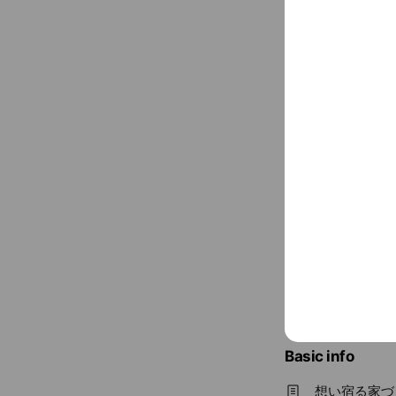
Social media
Follow us on so
Basic info
想い宿る家づ