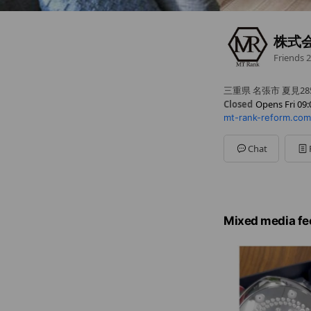
株式会
Friends
2
三重県 名張市 夏見2
Closed
Opens Fri 09:
mt-rank-reform.com
Sun
09:00 - 18:00
Mon
09:00 - 18:00
Tue
09:00 - 18:00
Chat
Wed
09:00 - 18:00
Thu
09:00 - 18:00
Fri
09:00 - 18:00
Sat
09:00 - 18:00
Mixed media fe