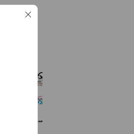
C
l
o
s
e
See more
SORAKARA OTODOKE
3,729 friends
旅のプロが名産品をご紹介ホップス
17,192 friends
JALエービーシー
2,402 friends