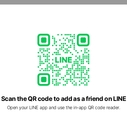
10
livlon.com/
e viewing
メク おみせ
ends
ns
Reward card
ーピーツアー たびまちゲート広島
Scan the QR code to add as a friend on LINE
nds
Open your LINE app and use the in-app QR code reader.
キャンペーン
iends