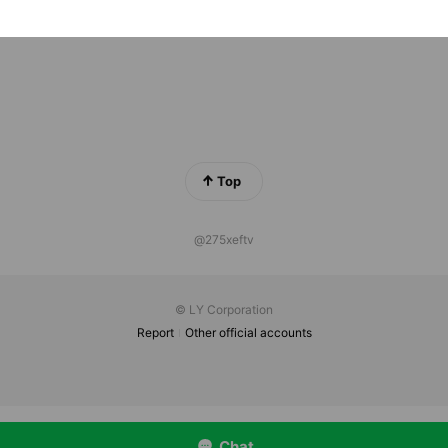
Top
@275xeftv
© LY Corporation
Report
Other official accounts
Chat