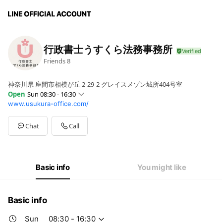
行政書士うすくら法務事務所
Friends
8
神奈川県 座間市相模が丘 2-29-2 グレイスメゾン城所404号室
Open
Sun 08:30 - 16:30
www.usukura-office.com/
Sun
08:30 - 16:30
Mon
00:30 - 16:30
Tue
08:30 - 16:30
Chat
Call
Wed
08:30 - 16:30
Thu
08:30 - 16:30
Fri
00:00 - 00:00
Sat
00:00 - 00:00
Basic info
You might like
金曜日、土曜日は休業日です。
Basic info
Sun
08:30 - 16:30