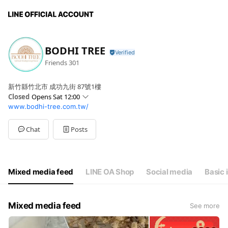
BODHI TREE
Friends
301
新竹縣竹北市 成功九街 87號1樓
Closed
Opens Sat 12:00
www.bodhi-tree.com.tw/
Sun
12:00 - 20:00
Mon
12:00 - 20:00
Tue
12:00 - 20:00
Chat
Posts
Wed
12:00 - 20:00
Thu
12:00 - 20:00
Fri
12:00 - 20:00
Sat
12:00 - 20:00
Mixed media feed
LINE OA Shop
Social media
Basic 
Mixed media feed
See more