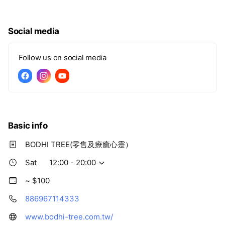
願望製作
Social media
Follow us on social media
Basic info
BODHI TREE(零售及療癒心靈）
Sat
12:00 - 20:00
~ $100
886967114333
www.bodhi-tree.com.tw/