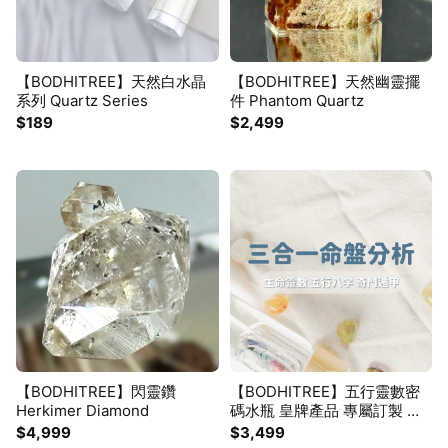
【BODHITREE】天然白水晶
【BODHITREE】天然幽靈擺
系列 Quartz Series
件 Phantom Quartz
$189
$2,499
【BODHITREE】閃靈鑽
【BODHITREE】五行靈數密
Herkimer Diamond
碼水瓶 皇牌產品 專屬訂製 贈
送三合一命盤分析 根據我您的
$4,999
$3,499