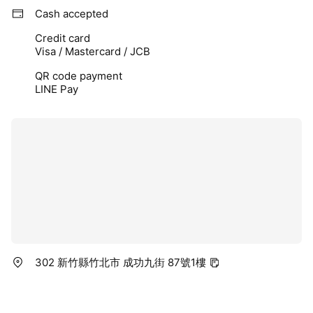
Cash accepted
Credit card
Visa / Mastercard / JCB
QR code payment
LINE Pay
302 新竹縣竹北市 成功九街 87號1樓