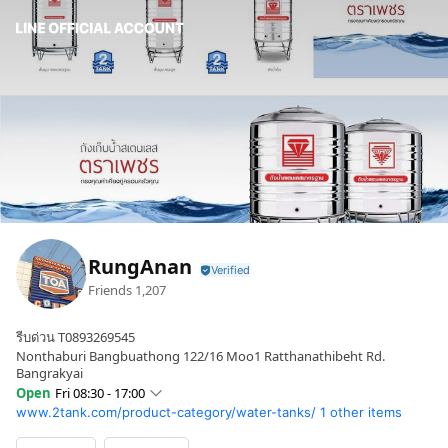
RungAnan
Friends
1,207
รีบด่วน T0893269545
Nonthaburi Bangbuathong 122/16 Moo1 Ratthanathibeht Rd.
Bangrakyai
Open
Fri 08:30 - 17:00
www.2tank.com/product-category/water-tanks/
1 other items
Sun
Closed
Mon
08:30 - 17:00