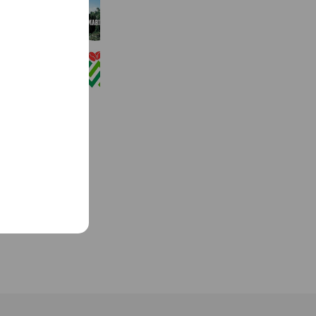
SAMMARINESE
1,528 friends
浦井健治のココバナカフェ
2,012 friends