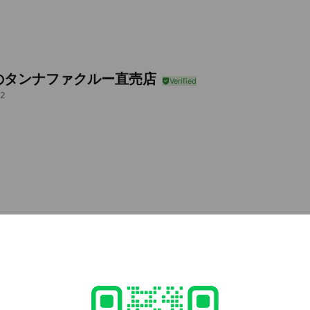
のタンナファクルー直売店
2
e viewing
kian
nds
d card