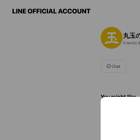
丸玉
Friends
8
Chat
You might like
Accounts others ar
Tsuba
1,976 frie
Rewar