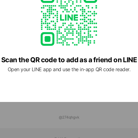
イオン ekie広島店
ds
トゥ－ク－ル
ds
Scan the QR code to add as a friend on LINE
Open your LINE app and use the in-app QR code reader.
@274qhgvk