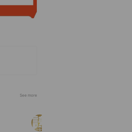
See more
誇高KOKOHビジネストレーニングジ
1,451 friends