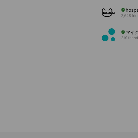
hosp
2,648 fri
マイ
219 frien