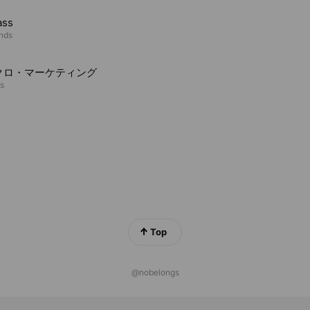
ass
ends
クロ・マーケティング
ds
Top
@nobelongs