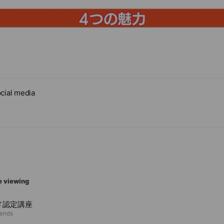
cial media
e viewing
メ認定講座
iends