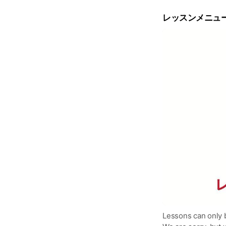
c
e
レッスンメニュ
Lessons can only 