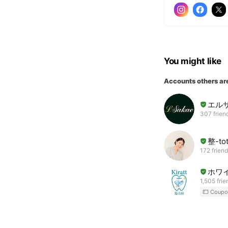
You might like
Accounts others ar
エル
307 frien
整-to
172 frien
ホワイ
1,505 frie
Coupo