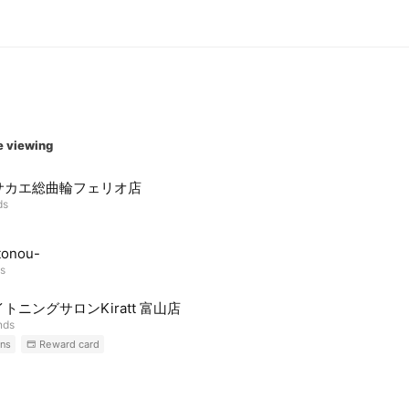
e viewing
サカエ総曲輪フェリオ店
ds
tonou-
ds
トニングサロンKiratt 富山店
nds
ns
Reward card