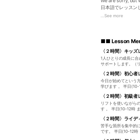
We are sorry, but
日本語でレッスン
海外からお越しの
...
See more
当スクールでは、
お客様のレベルに
■■ Lesson Me
継続的なレッスン
〈２時間〉キッズ
1人ひとりの成長に合
〈２時間〉初心者
今日が始めてという
学びます 。 半
〈２時間〉初級者
リフトを使いながら
す 。 半日(10-12
〈２時間〉ライデ
苦手な箇所を集中的
です。 半日(10-1