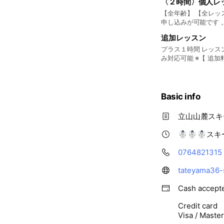
〈２時間〉個人レ
【全年齢】 【全レッ
追加レッスン
プラス１時間 レッスンを追
み対応可能 ※【 追加料金 】はレッスンに
ンに追加は出来ませ
Basic info
立山山麓スキ
☃︎☃︎☃︎ス
0764821315
tateyama36-
Cash accept
Credit card
Visa / Maste