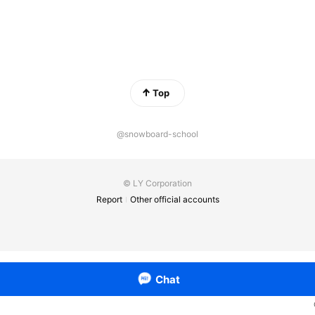
Top
@snowboard-school
© LY Corporation
Report
Other official accounts
Chat