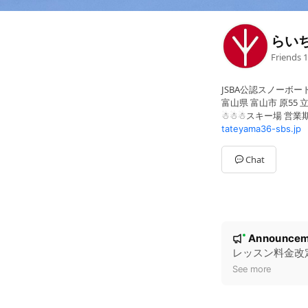
らい
Friends
1
JSBA公認スノーボー
富山県 富山市 原55
☃︎☃︎☃︎スキー場 営
tateyama36-sbs.jp
Chat
N
Announcem
New
o
レッスン料金改
t
See more
i