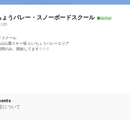
ちょうバレー・スノーボードスクール
,125
ドスクール
 立山山麓スキー場 らいちょうバレーエリア
業期間のみ、開校してます☃︎☃︎☃︎
ents
定について