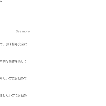
s.
択ください。
See more
理いたします。
ンで、お子様を安全に
本的な操作を楽しく
りたい方にお勧めで
達したい方にお勧め