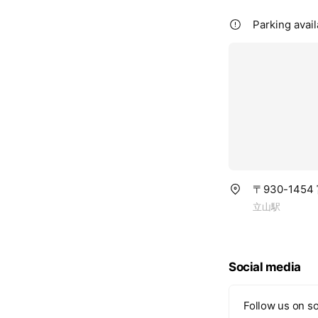
Parking avail
〒930-14
立山駅
Social media
Follow us on so