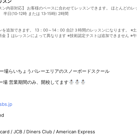
ッスン
スン内容対応】 お客様のペースに合わせてレッスンできます。 ほとんどのレ
申し込みが可能です 。 半日(10-12時 または 13-15時) 2時間
加できます。 13：00～14：00 合計３時間のレッスンになります。 ※土日祝日・年末年始の
よって異なります ※技術認定テストは追加できません ※午後スタートのレッス
ん
ー場らいちょうバレーエリアのスノーボードスクール
キー場 営業期間のみ、開校してます☃︎☃︎☃︎
sbs.jp
ed
rcard / JCB / Diners Club / American Express