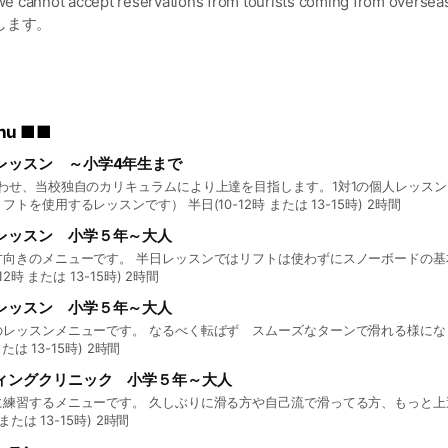
 we cannot accept reservations from tourists coming from oversea
します。
観光客のレッスンは受付できません、ごめんなさい。
多彩なレッスンメニューをご用意しております。
合わせて、メニューの内容をご確認の上、ご希望のレッスンをご選
nu ■■
を実施する為 レッスン内容等を「お客様カルテ」にて無料継続管
レッスン ～小学4年生まで
わせ、当校独自のカリキュラムにより上達を目指します。1対1の個人レッス
サポートします。（リフトを使用するレッスンです） 半日(10-12時 または 13-15時) 2時間
レッスン 小学５年～大人
方向きのメニューです。 半日レッスンではリフトは使わずにスノーボードの基
日(10-12時 または 13-15時) 2時間
レッスン 小学５年～大人
のレッスンメニューです。 なるべく転ばず スムーズなターンで滑れる様にな
時 または 13-15時) 2時間
ィングクリニック 小学５年～大人
に練習するメニューです。 久しぶりに滑る方や自己流で滑ってる方、もっと上
2時 または 13-15時) 2時間