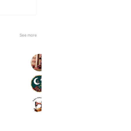
See more
フォトコザカ七五三
462 friends
カレーハウスやまねこ亭
434 friends
ファッションリフォーム・モモセ
1,250 friends