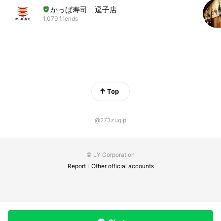
かっぱ寿司 逗子店
1,079 friends
Top
@273zuqip
© LY Corporation
Report
Other official accounts