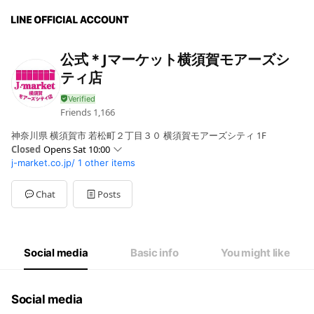
公式＊Jマーケット横須賀モアーズシ
ティ店
Friends
1,166
神奈川県 横須賀市 若松町２丁目３０ 横須賀モアーズシティ 1F
Closed
Opens Sat 10:00
j-market.co.jp/
1 other items
Sun
10:00 - 21:00
Mon
10:00 - 21:00
Tue
10:00 - 21:00
Chat
Posts
Wed
10:00 - 21:00
Thu
10:00 - 21:00
Fri
10:00 - 21:00
Sat
10:00 - 21:00
Social media
Basic info
You might like
Social media