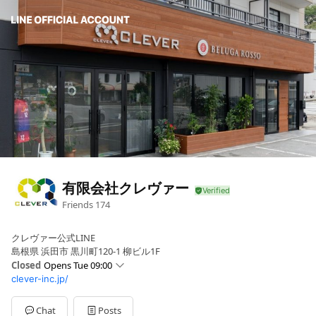
有限会社クレヴァー
Friends
174
クレヴァー公式LINE
島根県 浜田市 黒川町120-1 柳ビル1F
Closed
Opens Tue 09:00
clever-inc.jp/
Sun
Closed
Mon
09:00 - 17:30
Tue
09:00 - 17:30
Chat
Posts