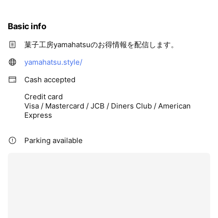
受賞！！
Basic info
菓子工房yamahatsuのお得情報を配信します。
yamahatsu.style/
Cash accepted
Credit card
Visa / Mastercard / JCB / Diners Club / American
Express
Parking available