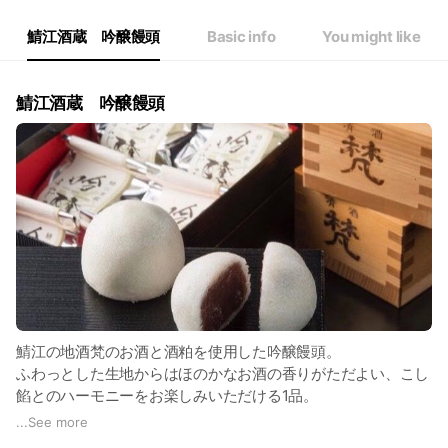
鯖江酒蔵 吟醸饅頭
Basic info
You might like
鯖江酒蔵 吟醸饅頭
鯖江の地酒梵のお酒と酒粕を使用した吟醸饅頭。
ふわっとした生地からはほのかなお酒の香りがただよい、こし
餡とのハーモニーをお楽しみいただける1品。
...
See more
2019 全国菓子博覧会 お伊勢さん菓子博 中小企業庁長官賞