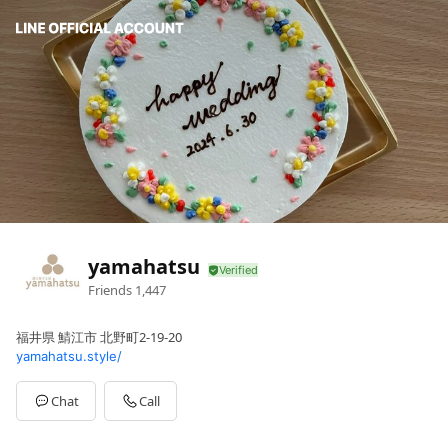
yamahatsu
Friends
1,447
福井県 鯖江市 北野町2-19-20
yamahatsu.style/
Chat
Call