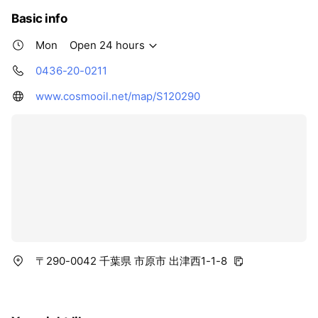
Basic info
Mon
Open 24 hours
0436-20-0211
www.cosmooil.net/map/S120290
〒290-0042 千葉県 市原市 出津西1-1-8