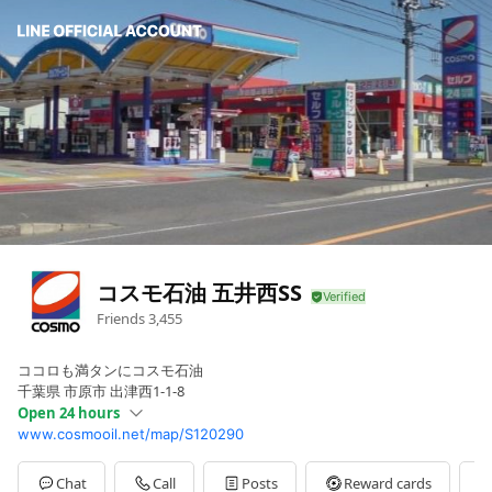
コスモ石油 五井西SS
Friends
3,455
ココロも満タンにコスモ石油
千葉県 市原市 出津西1-1-8
Open 24 hours
www.cosmooil.net/map/S120290
Mon
Open 24 hours
Chat
Call
Posts
Reward cards