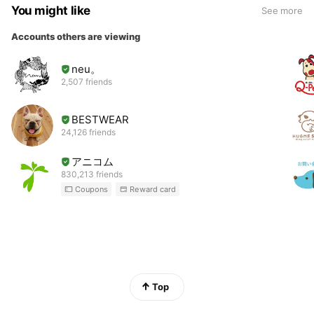
You might like
See more
Accounts others are viewing
neu。
2,507 friends
BESTWEAR
24,126 friends
アニコム
830,213 friends
Coupons
Reward card
Top