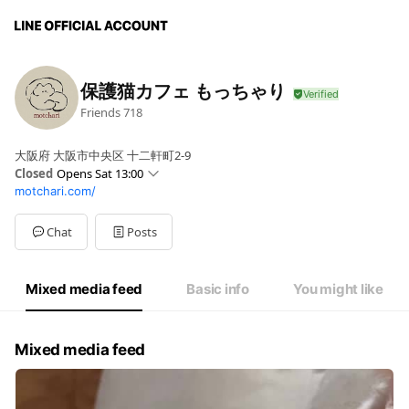
保護猫カフェ もっちゃり
Friends
718
大阪府 大阪市中央区 十二軒町2-9
Closed
Opens Sat 13:00
motchari.com/
Sun
13:00 - 20:00
Mon
13:00 - 20:00
Tue
13:00 - 20:00
Chat
Posts
Wed
13:00 - 20:00
Thu
00:00 - 00:00
Fri
13:00 - 20:00
Mixed media feed
Basic info
You might like
Sat
13:00 - 20:00
毎週木曜休み
Mixed media feed