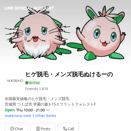
ヒゲ脱毛・メンズ脱毛ぬけるーの
Friends
1,819
全国最安値級のヒゲ脱毛・メンズ脱毛
茨城県 つくば市 学園の森3-15-2 フラットフォレストF
Open
Thu 10:00 - 21:00
nukeruno.com
1 other items
Sun
10:00 - 21:00
Mon
10:00 - 21:00
Tue
10:00 - 21:00
Chat
Posts
Call