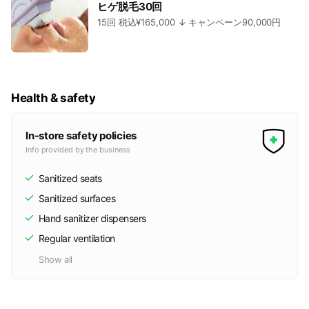
ヒゲ脱毛30回
15回 税込¥165,000 ↓ キャンペーン90,000円
Health & safety
In-store safety policies
Info provided by the business
Sanitized seats
Sanitized surfaces
Hand sanitizer dispensers
Regular ventilation
Show all