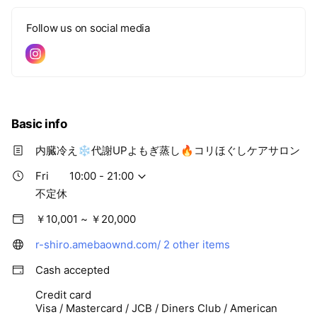
Follow us on social media
Basic info
内臓冷え❄️代謝UPよもぎ蒸し🔥コリほぐしケアサロン
Fri
10:00 - 21:00
不定休
￥10,001 ~ ￥20,000
r-shiro.amebaownd.com/
2 other items
Cash accepted
Credit card
Visa / Mastercard / JCB / Diners Club / American