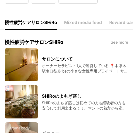
Wed
10:00 - 21:00
Thu
10:00 - 21:00
Fri
10:00 - 21:00
Sat
10:00 - 21:00
慢性疲労ケアサロンSHiRo
Mixed media feed
Reward ca
不定休
慢性疲労ケアサロンSHiRo
See more
サロンについて
オーナーセラピスト1人で運営している 📍本厚木
駅南口徒歩1分の小さな女性専用プライベートサロ
ンです𓂃𓈒𓏸 疲れにくいお身体を目指す 温めてほ
ぐすが同時に叶う 温活サロンになります🌿 あな
ただけの特別なリセット時間を ぜひSHiRoに丸投
げでお任せください♡
SHiRoのよもぎ蒸し
SHiRoのよもぎ蒸しは初めての方も経験者の方も
安心して利用出来るよう、マントの着方から座り
方まで一つ一つ丁寧にご案内しております✨ ◇
不安なこと/苦手なこと/理想の過ごし方などなん
でもご相談ください🌿 ◇香り高いハーブも好き
なだけお選び頂き、よもぎにブレンドしてお入り