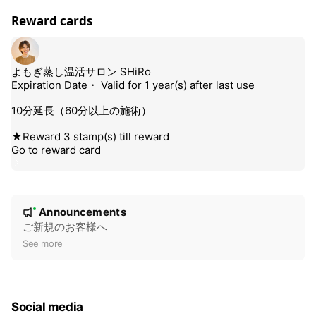
Reward cards
N
Announcements
New
o
ご新規のお客様へ
t
See more
i
c
e
Social media