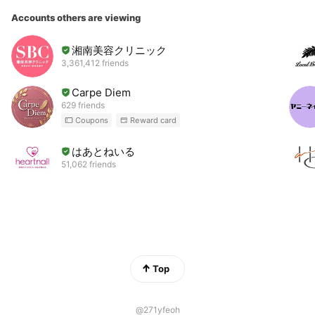
Accounts others are viewing
湘南美容クリニック
3,361,412 friends
Carpe Diem
629 friends
Coupons
Reward card
はあとねいる
51,062 friends
Top
@271yfeoh