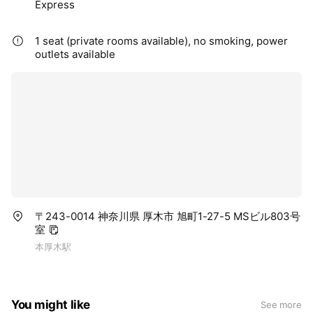
Express
1 seat (private rooms available), no smoking, power
outlets available
〒243-0014 神奈川県 厚木市 旭町1-27-5 MSビル803号
室
本厚木駅
You might like
See more