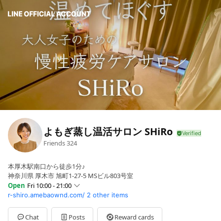
よもぎ蒸し温活サロン SHiRo
Friends
324
本厚木駅南口から徒歩1分♪
神奈川県 厚木市 旭町1-27-5 MSビル803号室
Open
Fri 10:00 - 21:00
r-shiro.amebaownd.com/
2 other items
Sun
10:00 - 21:00
Mon
10:00 - 21:00
Tue
10:00 - 21:00
Chat
Posts
Reward cards