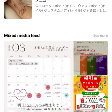
メニュー
頂けます。 ◇選んだハーブから直近1週間の心身
◇スロータスボディ(オイル) ◇アロマボディ(オ
の状態を読み取る《ハーブの読み取り》を行って
イル) ◇カスタムボディ(オイル) ◇もみほぐし(着
おります。ご希望の方は【ハーブあり】よもぎ蒸
衣) ◇フェイシャル ◇ドライヘッドスパ ◇足ツボ
しメニューでご予約ください。
リフレ ◇よもぎ蒸し ◇クマザサ蒸し SHiRoはよ
もぎ蒸しだけでなくボディの施術がとても人気で
す✨ ボディの施術からスタートしてよもぎ蒸しを
掛け合わせた相乗効果で、お客様のお身体を心地
Mixed media feed
See more
よくほぐしゆるめられるサロンです𓂃𓈒𓏸 他では受
けられない内容の濃いロングコースで“温めてほぐ
す”をぜひご体感ください。