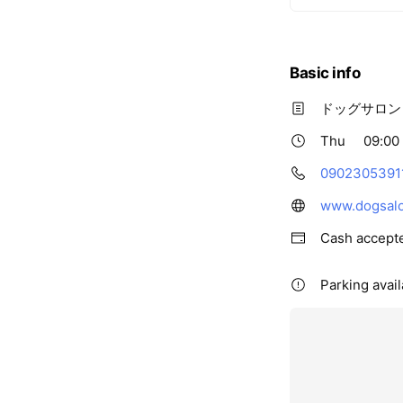
Basic info
ドッグサロ
Thu
09:00 
0902305391
www.dogsalo
Cash accept
Parking avail