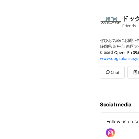
ドッ
Friends
1
ぜひお気軽にお問い
静岡県 浜松市 西区大平
Closed
Opens Fri 09:
www.dogsalonrusy.
Sun
09:00 - 18:00
Mon
09:00 - 18:00
Tue
Closed
Chat
Wed
09:00 - 18:00
Thu
09:00 - 18:00
Fri
09:00 - 18:00
Sat
09:00 - 18:00
Social media
Follow us on so