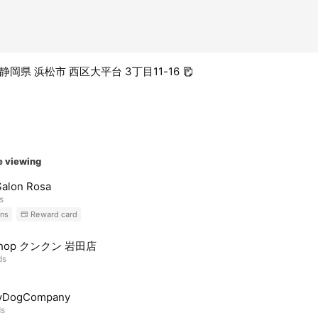
8 静岡県 浜松市 西区大平台 3丁目11-16
e viewing
alon Rosa
s
ns
Reward card
 shop クンクン 岩田店
ds
yDogCompany
ds