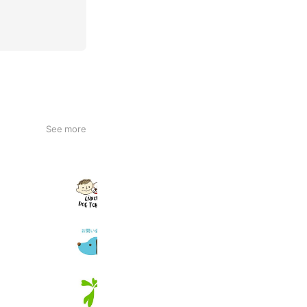
See more
CÄNON DOG FOREST
501 friends
Coo&RIKUお問い合せ用アカウント
222,051 friends
アニコム
829,988 friends
Coupons
Reward card