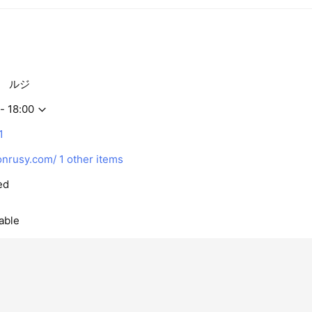
ン ルジ
- 18:00
1
nrusy.com/
1 other items
ed
able