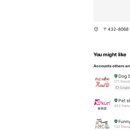
〒432-806
You might like
Accounts others ar
Dog S
171 friend
Coupo
Pet
402 frien
Funn
132 frien