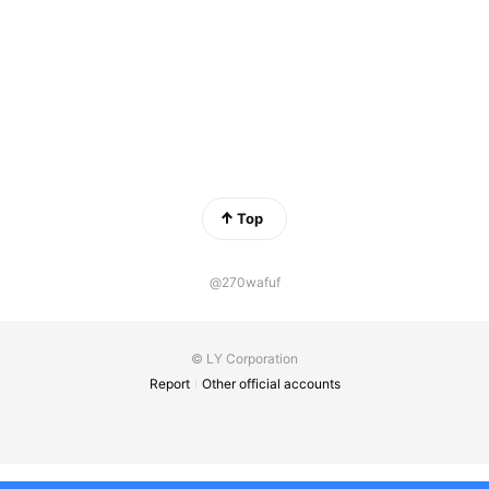
Top
@270wafuf
© LY Corporation
Report
Other official accounts