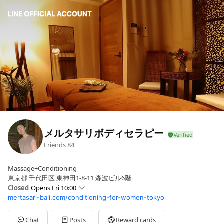
メルタサリボディセラピー
Friends
84
Massage+Conditioning
東京都 千代田区 東神田1-8-11 森波ビル6階
Closed
Opens Fri 10:00
mertasari-bali.com/conditioning-for-women-tokyo
Sun
11:00 - 19:00
Mon
10:00 - 19:00
Tue
10:00 - 19:00
Chat
Posts
Reward cards