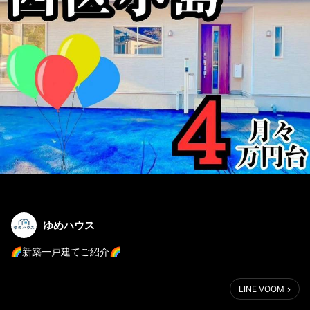
ゆめハウス
🌈新築一戸建てご紹介🌈
*⋆｡ 人気の平屋住宅 限定1棟 ｡⋆*
LINE VOOM
上下の動きもなく家事効率UP♪