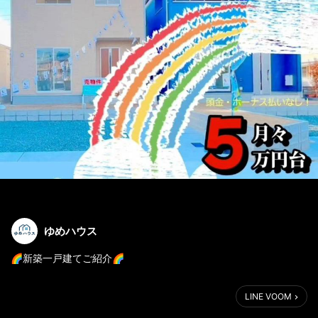
ゆめハウス
🌈新築一戸建てご紹介🌈
୨୧ 残り1棟 ୨୧
LINE VOOM
周辺環境充実♪
バス停まで徒歩圏内🚋