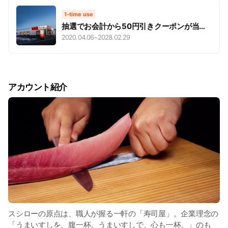
1-time use
抽選でお会計から50円引きクーポンが当た
ります♪クーポンは次回来店からご利用いた
2020.04.06
~
2028.02.29
だけます。
アカウント紹介
スシローの原点は、職人が握る一軒の「寿司屋」。企業理念の
「うまいすしを、腹一杯。うまいすしで、心も一杯。」のも