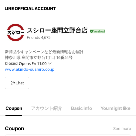
スシロー座間立野台店
Friends
4,675
新商品やキャンペーンなど最新情報をお届け
神奈川県 座間市立野台1丁目 16番54号
Closed
Opens Fri 11:00
www.akindo-sushiro.co.jp
Mon
11:00 - 22:00
Tue
11:00 - 22:00
Wed
11:00 - 22:00
Chat
Thu
11:00 - 22:00
Fri
11:00 - 22:00
Sat
10:30 - 22:00
Sun
10:30 - 22:00
Coupon
アカウント紹介
Basic info
You might like
※年末年始・GW・お盆の営業内容はHPをご確認ください。
Coupon
See more