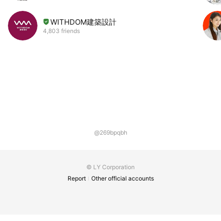
WITHDOM建築設計
4,803 friends
@269bpqbh
© LY Corporation
Report
Other official accounts