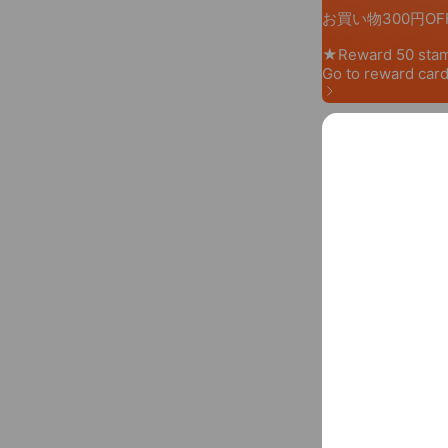
N
Announcem
New
o
2022年4月9日 
t
See more
i
c
e
Basic info
東京都品川区
Thu
11:00 
火曜定休 公
050-3695-4