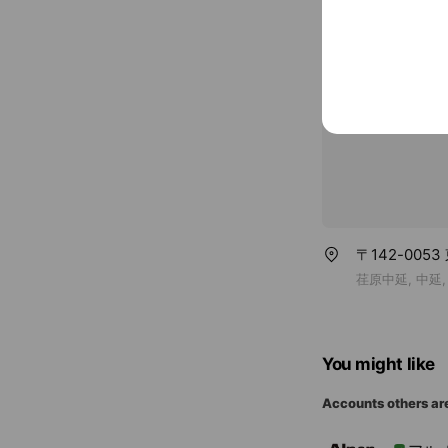
runpoya.com
〒142-005
荏原中延, 中延,
You might like
Accounts others ar