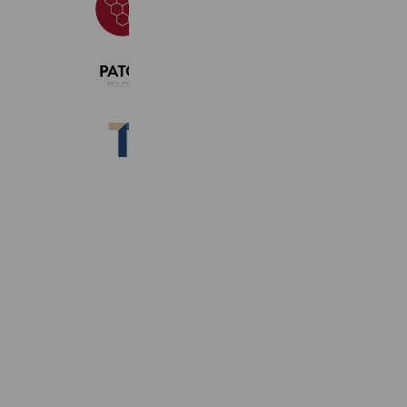
Vivobarefoot Japan
2,637 friends
PATO STUDIO
667 friends
テンシャル
908,662 friends