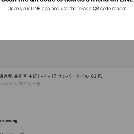
Open your LINE app and use the in-app QR code reader.
3 東京都 品川区 中延1－4－17 サンパークビル103
 武蔵小山, 旗の台, 戸越
e viewing