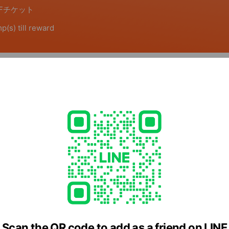
ents
11:00 OPEN！
 ランニング・トレイルランニング用品専門店
- 20:00
式HP営業日カレンダー御座います
219
Scan the QR code to add as a friend on LINE