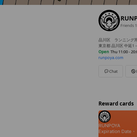
RUN
Friends
1
品川区 ランニング
東京都 品川区 中延1－
Open
Thu 11:00 - 20:
runpoya.com
Sun
11:00 - 20:00
Mon
11:00 - 20:00
Tue
Closed
Chat
Wed
11:00 - 20:00
Thu
11:00 - 20:00
Fri
11:00 - 20:00
Sat
11:00 - 20:00
火曜定休 公式HP
Reward cards