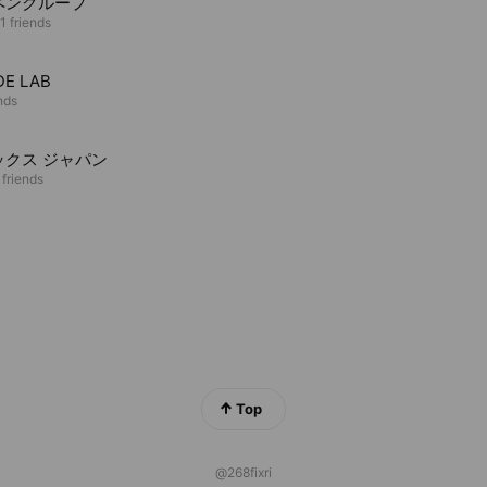
ペングループ
1 friends
DE LAB
nds
ックス ジャパン
 friends
Top
@268fixri