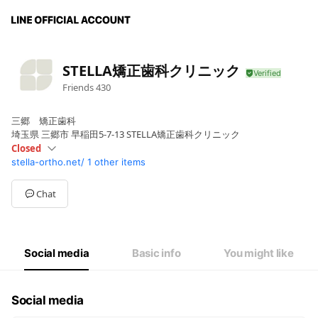
STELLA矯正歯科クリニック
Friends
430
三郷 矯正歯科
埼玉県 三郷市 早稲田5-7-13 STELLA矯正歯科クリニック
Closed
stella-ortho.net/
1 other items
Sun
Closed
Mon
Closed
Tue
14:30 - 19:00
Chat
Wed
11:00 - 19:00
Thu
11:00 - 19:00
Fri
Closed
Sat
09:00 - 15:00
Social media
Basic info
You might like
毎月第一第三火曜日は女医
Social media