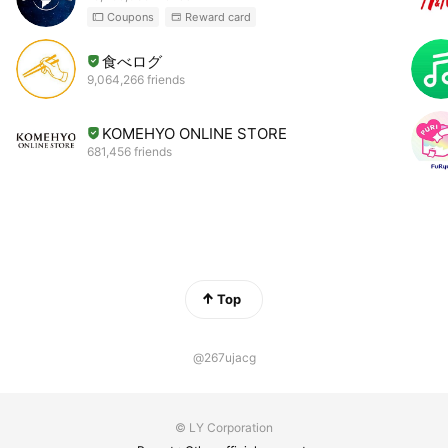
Coupons
Reward card
食べログ
9,064,266 friends
KOMEHYO ONLINE STORE
681,456 friends
Top
@267ujacg
© LY Corporation