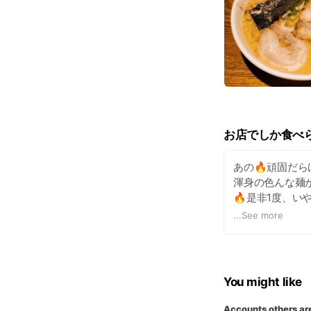
お店でしか食べ
あの🔥頑固だら
渾身の色んな麺が
🔥是非1度、い
岡田製麺🍜🍜
...
See more
You might like
Accounts others ar