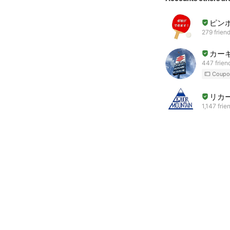
ピン
279 frien
カー
447 frien
Coupo
リカ
1,147 frie