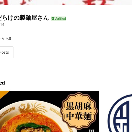
だらけの製麺屋さん
14
から‼️
Posts
ed