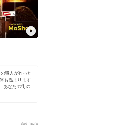
けの職人が作った
も体も温まります
る、あなたの街の
See more