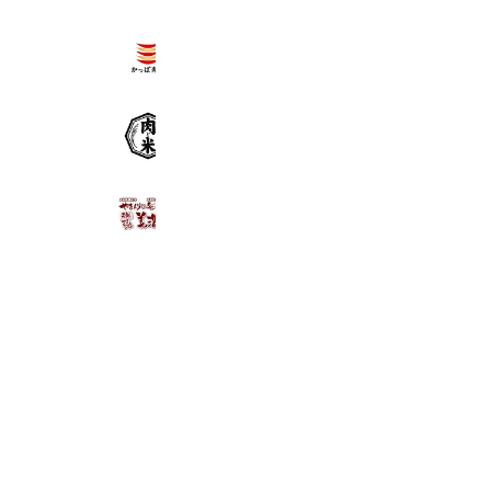
かっぱ寿司 瀬戸店
1,552 friends
感動の肉と米 北本地ヶ原店
1,218 friends
美濃路 大森店
1,449 friends