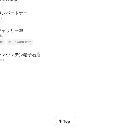
ポンパートナー
ds
ギャラリー旭
ds
ns
Reward card
ーマウンテン猪子石店
nds
Top