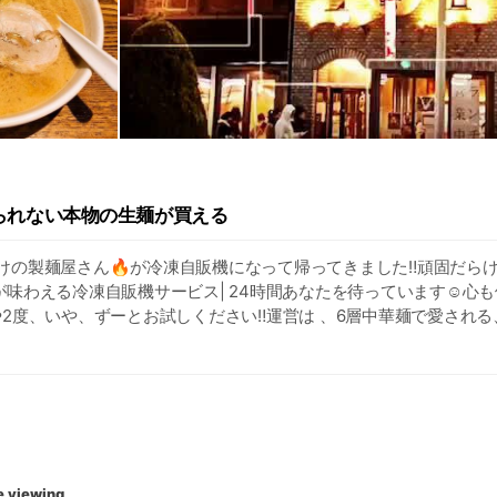
られない本物の生麺が買える
けの製麺屋さん🔥が冷凍自販機になって帰ってきました‼️頑固だら
味わえる冷凍自販機サービス| 24時間あなたを待っています☺️心
や2度、いや、ずーとお試しください‼️運営は 、6層中華麺で愛され

e viewing