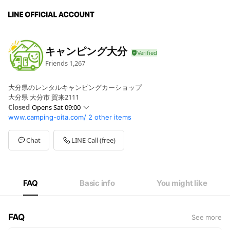
キャンピング大分
Friends
1,267
大分県のレンタルキャンピングカーショップ
大分県 大分市 賀来2111
Closed
Opens Sat 09:00
www.camping-oita.com/
2 other items
Sun
09:00 - 18:00
Mon
09:00 - 18:00
Tue
09:00 - 18:00
Chat
LINE Call (free)
Wed
Closed
Thu
09:00 - 18:00
Fri
09:00 - 18:00
Sat
09:00 - 18:00
FAQ
Basic info
You might like
レンタルの貸渡しは9:00～19:00
FAQ
See more