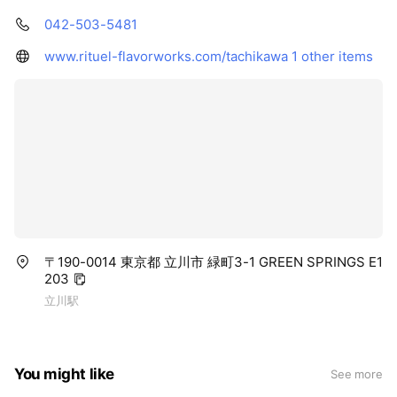
042-503-5481
www.rituel-flavorworks.com/tachikawa
1 other items
〒190-0014 東京都 立川市 緑町3-1 GREEN SPRINGS E1
203
立川駅
You might like
See more