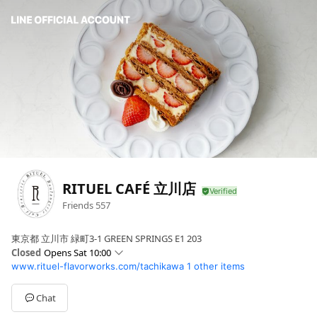
RITUEL CAFÉ 立川店
Friends
557
東京都 立川市 緑町3-1 GREEN SPRINGS E1 203
Closed
Opens Sat 10:00
www.rituel-flavorworks.com/tachikawa
1 other items
Sun
10:00 - 20:00
Mon
10:00 - 20:00
Tue
10:00 - 20:00
Chat
Wed
10:00 - 20:00