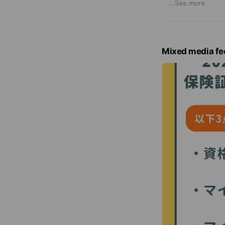
1歳時に1回目
...
See more
市から送付され
また、この時期
・おたふくかぜ
Mixed media fe
・三種混合（ジ
・不活化ポリオ
当院では、複数
詳しくは院内掲
接種をご希望の