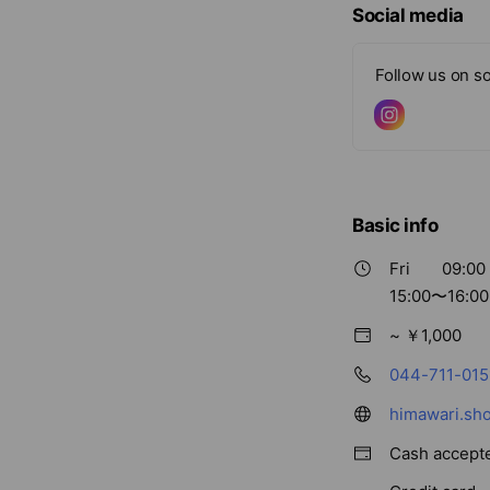
Social media
Follow us on so
Basic info
Fri
09:00 
15:00〜1
~ ￥1,000
044-711-015
himawari.sho-
Cash accept