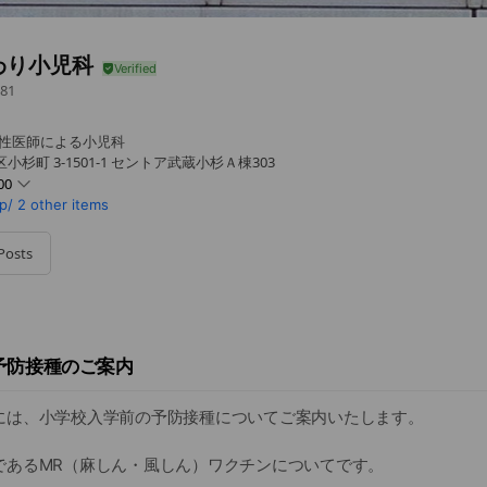
わり小児科
81
女性医師による小児科
杉町 3-1501-1 セントア武蔵小杉Ａ棟303
00
p/
2 other items
0 - 18:30
 - 18:30
Posts
0 - 18:30
 - 18:30
予防接種・健康診断)は完全予約制です
予防接種のご案内
には、小学校入学前の予防接種についてご案内いたします。
であるMR（麻しん・風しん）ワクチンについてです。