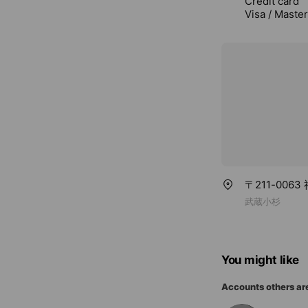
Credit card
Visa / Maste
〒211-006
武蔵小杉
You might like
Accounts others ar