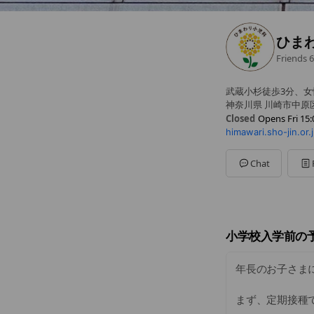
ひま
Friends
6
武蔵小杉徒歩3分、
神奈川県 川崎市中原区小
Closed
Opens Fri 15:
himawari.sho-jin.or.j
Sun
Closed
Mon
09:00 - 13:00,15:0
Tue
09:00 - 13:00,15:00
Chat
Wed
09:00 - 13:00,15:0
Thu
Closed
Fri
09:00 - 13:00,15:00
Sat
09:00 - 13:00
15:00〜16:00(
小学校入学前の
年長のお子さま
まず、定期接種