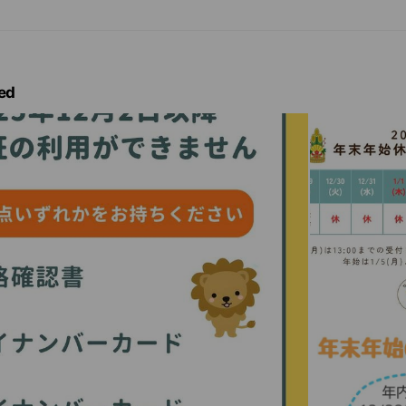
を接種していますが、2回目を接種することで、より十分な免疫の獲得
ている予診票をご確認ください。
に接種が検討される任意接種ワクチンとして、以下があります。
ed
フテリア・百日咳・破傷風）
のワクチン接種をご検討の方に向けたご案内も行っております。
示または画像をご確認ください。
際は、母子手帳をお持ちのうえご来院ください。