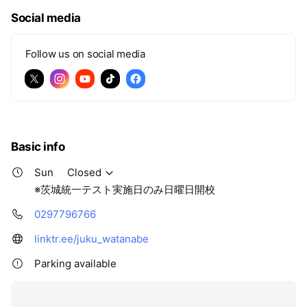
Social media
Follow us on social media
Basic info
Sun
Closed
※茨城統一テスト実施日のみ日曜日開校
0297796766
linktr.ee/juku_watanabe
Parking available