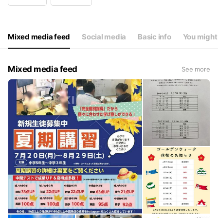
Wed
16:00 - 22:00
Thu
16:00 - 22:00
Fri
16:00 - 22:00
Sat
12:00 - 18:00
Mixed media feed
Social media
Basic info
You might 
※茨城統一テスト実施日のみ日曜日開校
Mixed media feed
See more