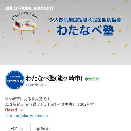
わたなべ塾(龍ケ崎市)
Friends
215
龍ケ崎市にある個人塾です。
茨城県 龍ケ崎市 藤ケ丘3丁目1－13 中央ビル202号室
Closed
linktr.ee/juku_watanabe
Sun
Closed
Mon
16:00 - 22:00
Tue
16:00 - 22:00
Chat
Posts