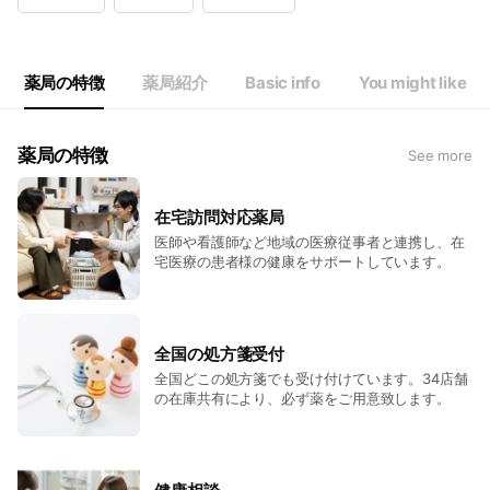
Wed
09:00 - 20:00
Thu
09:00 - 20:00
Fri
09:00 - 20:00
Sat
09:00 - 13:00
薬局の特徴
薬局紹介
Basic info
You might like
営業時間外の対応可能です。
薬局の特徴
See more
在宅訪問対応薬局
医師や看護師など地域の医療従事者と連携し、在
宅医療の患者様の健康をサポートしています。
全国の処方箋受付
全国どこの処方箋でも受け付けています。34店舗
の在庫共有により、必ず薬をご用意致します。