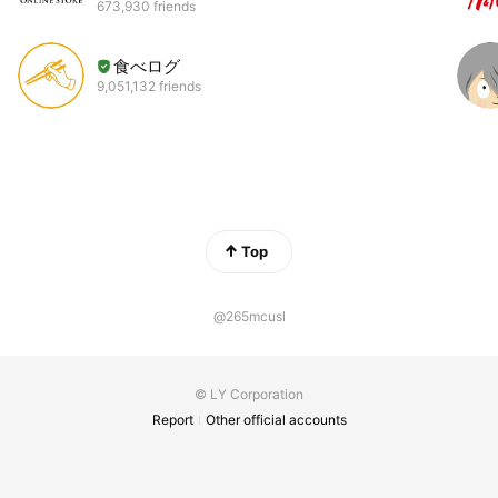
673,930 friends
食べログ
9,051,132 friends
Top
@265mcusl
© LY Corporation
Report
Other official accounts