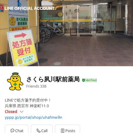
さくら夙川駅前薬局
Friends
338
LINEで処方箋予約受付中！
兵庫県 西宮市 神楽町11-3
Closed
yppp.jp/portal/shop/uhafmw9n
Sun
Closed
Mon
09:00 - 20:00
Tue
09:00 - 20:00
Chat
Call
Posts