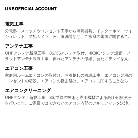
電気工事
分電盤・スイッチやコンセント工事から照明器具、インターホン、ウォ
シュレット、防犯カメラ、IH、食洗器など、ご家庭の電気に関すること
ならなんでもご相談ください。 リンクから詳細の確認が可能となって
アンテナ工事
おります。
UHFアンテナ新規工事、BS/CSアンテナ取付、4K8Kアンテナ設置、フ
ラットアンテナ設置工事、倒れたアンテナの修繕、新たにテレビを見る
お部屋に配線し、テレビコンセントを作る工事、映りが悪い状況の調
エアコン工事
査、改善などアンテナ工事全般を行っております。 リンクから詳細の
確認が可能となっております。
家庭用ルームエアコンの取付け、お引越しの移設工事、エアコン専用の
コンセントの増設、エアコンの撤去処分、エアコンに関することなら幅
広くご対応いたします。 リンクから詳細の確認が可能となっておりま
エアコンクリーニング
す。
UHFアンテナ新規工事、BS/プロの技術と専用機材による高圧分解洗浄
を行います。ご家庭ではできないエアコン内部のアルミフィンを洗浄す
るために、細かい部品まで取り外し、フィルターや外した部品を隅々ま
で特殊な洗浄液を使い、クリーニングいたします。 リンクから詳細の
確認が可能となっております。