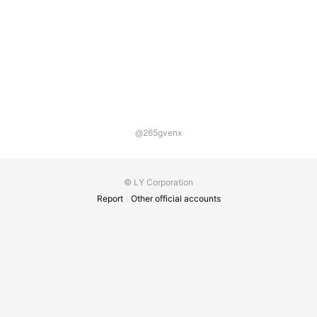
@265gvenx
© LY Corporation
Report
Other official accounts