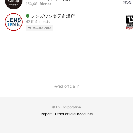
153,681 friends
レンズワン楽天市場店
42,914 friends
Reward card
@red_official_r
© LY Corporation
Report
Other official accounts