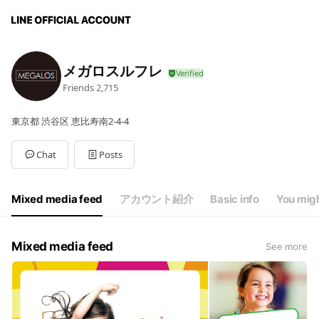
メガロスルフレ
Friends
2,715
東京都 渋谷区 恵比寿南2-4-4
Chat
Posts
Mixed media feed
アカウント紹介
Basic info
You migh
Mixed media feed
See more