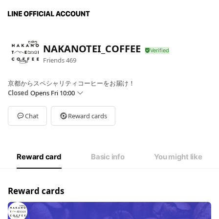
NAKANOTEI_COFFEE
Friends
469
京都からスペシャリティコーヒーをお届け！
Closed
Opens Fri 10:00
Sun
Closed
Mon
10:00 - 16:00
Chat
Reward cards
Tue
10:00 - 16:00
Wed
10:00 - 16:00
Thu
10:00 - 16:00
Fri
10:00 - 16:00
Reward card
Basic info
You might like
Sat
Closed
祝日・お盆・年末年始はお休み
Reward cards