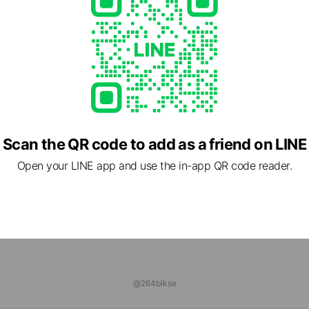
式】トラナビ 飲食店開業支援
ds
住宅
ds
Scan the QR code to add as a friend on LINE
Open your LINE app and use the in-app QR code reader.
@264blkse