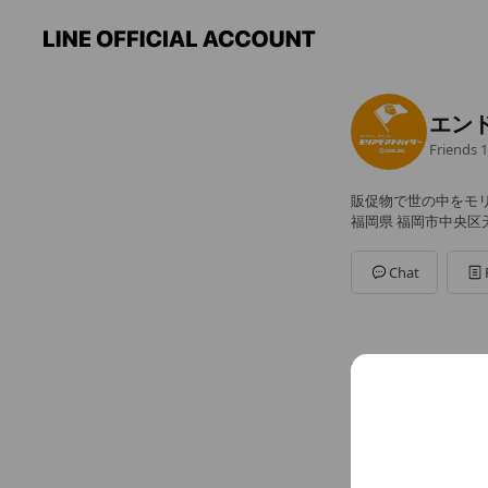
エン
Friends
1
販促物で世の中をモ
福岡県 福岡市中央区天神 2
Chat
You might like
Accounts others ar
K-in
381 frien