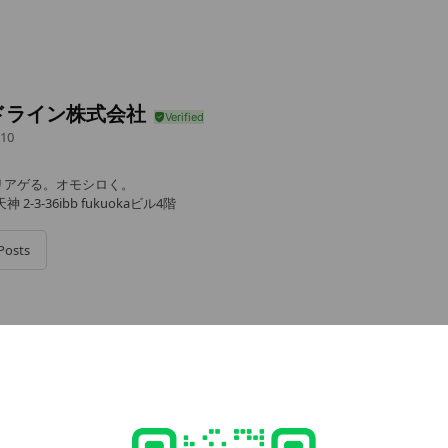
ドライン株式会社
10
リアゲる。オモシロく。
-3-36ibb fukuokaビル4階
Posts
e viewing
novate株式会社
ds