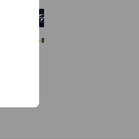
e
ユニバーサル・ピクチャーズ
15,292,515 friends
Coupons
Reward card
エリアプロジェクト
419 friends