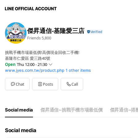
傑昇通信-基隆愛三店
Friends
5,800
挑戰手機市場最低價!高價現金回收二手機!
基隆市仁愛區 愛三路40號
Open
Thu 12:00 - 21:30
www.jyes.com.tw/product.php
1 other items
Sun
11:30 - 21:30
Mon
12:00 - 21:30
Tue
12:00 - 21:30
Chat
Posts
Call
Wed
12:00 - 21:30
Thu
12:00 - 21:30
Fri
12:00 - 21:30
Sat
11:30 - 21:30
Social media
傑昇通信~挑戰手機市場最低價
傑昇通信~搭
門市全年無休，誠摯為您服務
Social media