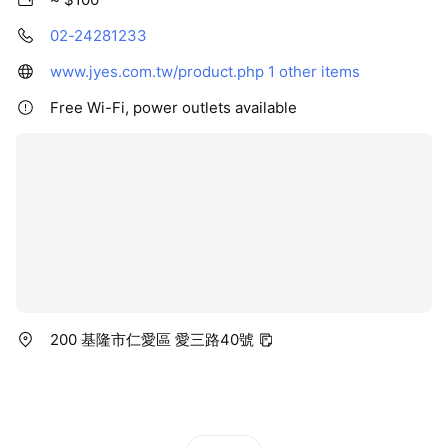
02-24281233
www.jyes.com.tw/product.php
1 other items
Free Wi-Fi, power outlets available
200 基隆市仁愛區 愛三路40號