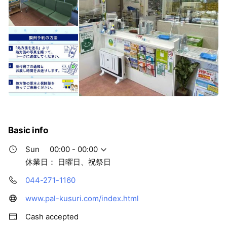
Basic info
Sun
00:00 - 00:00
休業日： 日曜日、祝祭日
044-271-1160
www.pal-kusuri.com/index.html
Cash accepted