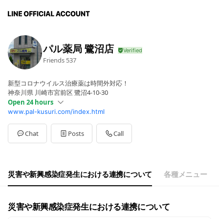
パル薬局 鷺沼店
Friends
537
新型コロナウイルス治療薬は時間外対応！
神奈川県 川崎市宮前区 鷺沼4-10-30
Open 24 hours
www.pal-kusuri.com/index.html
Mon
08:30 - 13:30,15:00 - 18:30
Thu
08:30 - 16:30
Sat
08:30 - 13:30
Chat
Posts
Call
Sun
00:00 - 00:00
休業日： 日曜日、祝祭日
災害や新興感染症発生における連携について
各種メニュー
災害や新興感染症発生における連携について