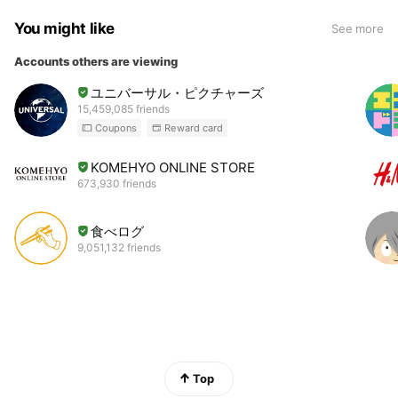
You might like
See more
Accounts others are viewing
ユニバーサル・ピクチャーズ
15,459,085 friends
Coupons
Reward card
KOMEHYO ONLINE STORE
673,930 friends
食べログ
9,051,132 friends
Top