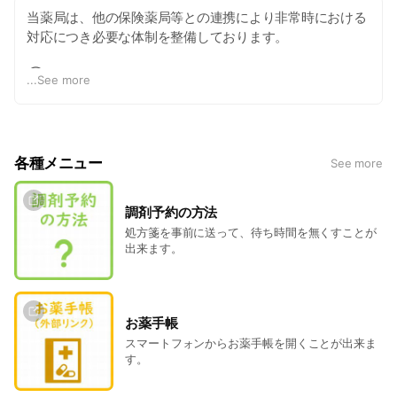
当薬局は、他の保険薬局等との連携により非常時における
対応につき必要な体制を整備しております。
①災害や新興感染症の発生時において、医薬品の供給や
...
See more
地域の衛生管理に係る対応を行う体制を確保いたします。
②都道府県等の行政機関、地域の医療機関、保険薬局又
は関係団体等と連携するため、災害や新興感染症の発生時
各種メニュー
See more
等における地域の協議会又は研修等に積極的に参加いたし
ます。
調剤予約の方法
③災害や新興感染症の発生時等において対応可能な体制
処方箋を事前に送って、待ち時間を無くすことが
出来ます。
を確保しています。
これに関連して、災害や新興感染症の発生時等に、都道府
県等から医薬品の供給等について協力の要請があった場合
には、地域の関係機関と連携し、必要な対応を行います。
お薬手帳
スマートフォンからお薬手帳を開くことが出来ま
す。